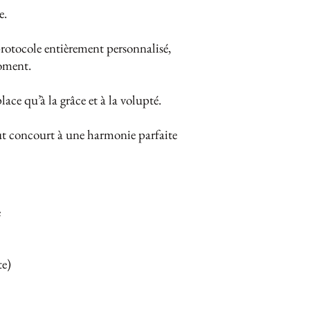
e.
otocole entièrement personnalisé,
moment.
ace qu’à la grâce et à la volupté.
tout concourt à une harmonie parfaite
e
te)