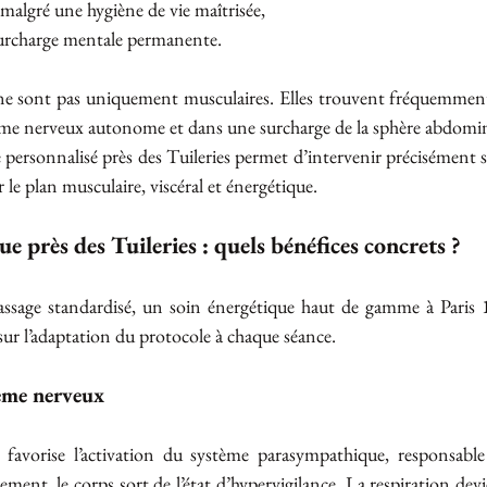
 malgré une hygiène de vie maîtrisée,
surcharge mentale permanente.
ne sont pas uniquement musculaires. Elles trouvent fréquemment 
ème nerveux autonome et dans une surcharge de la sphère abdomin
personnalisé près des Tuileries permet d’intervenir précisément 
ur le plan musculaire, viscéral et énergétique.
e près des Tuileries : quels bénéfices concrets ?
sage standardisé, un soin énergétique haut de gamme à Paris 1
 sur l’adaptation du protocole à chaque séance.
ème nerveux
 favorise l’activation du système parasympathique, responsable
ment, le corps sort de l’état d’hypervigilance. La respiration devi