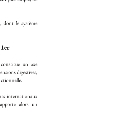
, dont le système 
 1er
constitue un axe 
nsions digestives, 
nctionnelle.
nts internationaux 
apporte alors un 