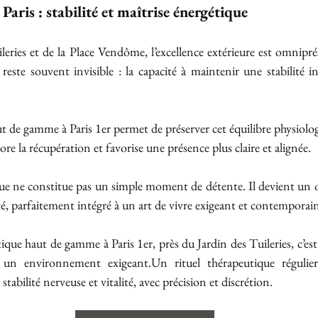
 Paris : stabilité et maîtrise énergétique
leries et de la Place Vendôme, l’excellence extérieure est omniprés
r reste souvent invisible : la capacité à maintenir une stabilité 
 de gamme à Paris 1er permet de préserver cet équilibre physiologi
iore la récupération et favorise une présence plus claire et alignée.
ique ne constitue pas un simple moment de détente. Il devient un ou
té, parfaitement intégré à un art de vivre exigeant et contemporai
que haut de gamme à Paris 1er, près du Jardin des Tuileries, c’est 
s un environnement exigeant.Un rituel thérapeutique régulie
stabilité nerveuse et vitalité, avec précision et discrétion.