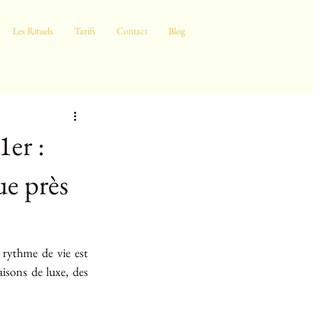
Les Rituels
Tarifs
Contact
Blog
1er :
ue près
 rythme de vie est 
isons de luxe, des 