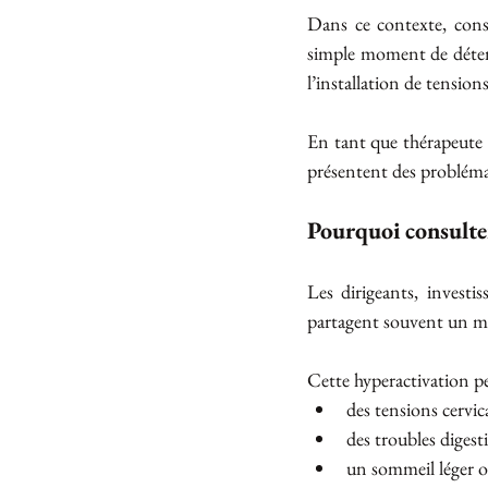
Dans ce contexte, cons
simple moment de détente
l’installation de tensio
En tant que thérapeute h
présentent des problémati
Pourquoi consulter
Les dirigeants, investis
partagent souvent un mê
Cette hyperactivation pe
des tensions cervica
des troubles digest
un sommeil léger 