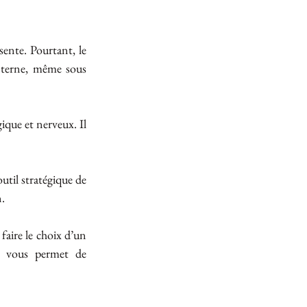
ente. Pourtant, le 
interne, même sous 
que et nerveux. Il 
til stratégique de 
n.
faire le choix d’un 
r vous permet de 