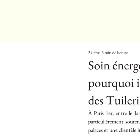
24 févr.
3 min de lecture
Soin énerg
pourquoi i
des Tuileri
À Paris 1er, entre le J
particulièrement soutenu
palaces et une clientèle