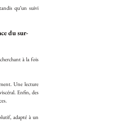
andis qu’un suivi 
nce du sur-
herchant à la fois 
ment. Une lecture 
iscéral. Enfin, des 
ces.
utif, adapté à un 