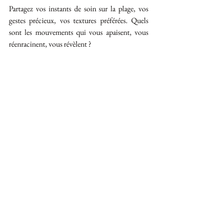
Partagez vos instants de soin sur la plage, vos 
gestes précieux, vos textures préférées. Quels 
sont les mouvements qui vous apaisent, vous 
réenracinent, vous révèlent ?
✨ Commentez, racontez, inspirez… et si le 
cœur vous en dit, partagez vos rituels en image 
avec le hashtag 
#MonRituelSolaireCoraneis
Parce que chaque rituel mérite d’être célébré. 
Parce que le luxe véritable est celui que l’on 
s’offre, même sous un soleil d’été.
Coranéis Rituals 
L’essence du soin. Le 
silence du geste. L’élégance incarnée.
Je réserve mon rituel