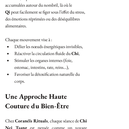
accumulées autour du nombril, là où le 
Qi
 peut facilement se figer sous l’effet du stress, 
des émotions réprimées ou des déséquilibres 
alimentaires.
Chaque mouvement vise à :
Délier les nœuds énergétiques invisibles,
Réactiver la circulation fluide du 
Chi
,
Stimuler les organes internes (foie, 
estomac, intestins, rate, reins…),
Favoriser la détoxification naturelle du 
corps.
Une Approche Haute 
Couture du Bien-Être
Chez 
Coranéïs Rituals
, chaque séance de 
Chi 
Nei Tsang
 est pensée comme un voyage 