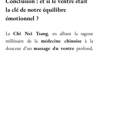
Conclusion : et si le ventre était 
la clé de notre équilibre 
émotionnel ?
Le 
Chi Nei Tsang
, en alliant la sagesse 
millénaire de la 
médecine chinoise
 à la 
douceur d’un 
massage du ventre
 profond, 
nous rappelle que le chemin de la guérison 
commence souvent là où l’on n’ose pas toujours 
regarder : au cœur de nos émotions enfouies.
Dans l’intimité du ventre, loin des tumultes du 
mental, se joue peut-être la plus précieuse des 
réconciliations : celle avec soi-même.
DEMANDE D'INFORMATIONS